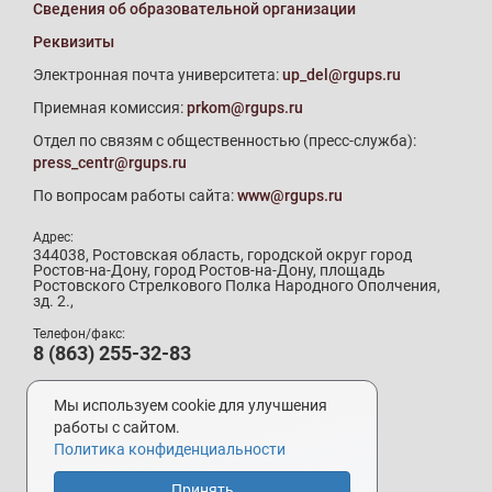
Сведения об образовательной организации
Реквизиты
Электронная почта университета:
up_del@rgups.ru
Приемная комиссия:
prkom@rgups.ru
Отдел по связям с общественностью (пресс-служба):
press_centr@rgups.ru
По вопросам работы сайта:
www@rgups.ru
Адрес:
344038, Ростовская область, городской округ город
Ростов-на-Дону, город Ростов-на-Дону, площадь
Ростовского Стрелкового Полка Народного Ополчения,
зд. 2.,
Телефон/факс:
8 (863) 255-32-83
Телефон приемной комиссии:
8 (800) 707-19-29
Мы используем cookie для улучшения
8 (863) 272-64-88
работы с сайтом.
Политика конфиденциальности
Принять