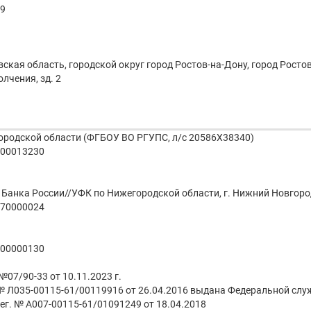
9
вская область, городской округ город Ростов-на-Дону, город Рост
лчения, зд. 2
ородской области (ФГБОУ ВО РГУПС, л/с 20586Х38340)
00013230
Банка России//УФК по Нижегородской области, г. Нижний Новгоро
70000024
00000130
07/90-33 от 10.11.2023 г.
. № Л035-00115-61/00119916 от 26.04.2016 выдана Федеральной слу
рег. № А007-00115-61/01091249 от 18.04.2018