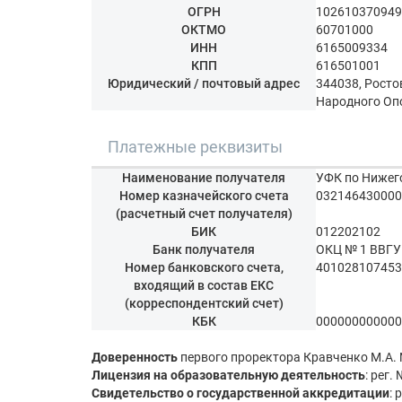
ОГРН
102610370949
ОКТМО
60701000
ИНН
6165009334
КПП
616501001
Юридический / почтовый адрес
344038, Росто
Народного Опо
Платежные реквизиты
Наименование получателя
УФК по Нижег
Номер казначейского счета
032146430000
(расчетный счет получателя)
БИК
012202102
Банк получателя
ОКЦ № 1 ВВГУ 
Номер банковского счета,
401028107453
входящий в состав ЕКС
(корреспондентский счет)
КБК
000000000000
Доверенность
первого проректора Кравченко М.А. №
Лицензия на образовательную деятельность
: рег
Свидетельство о государственной аккредитации
: 