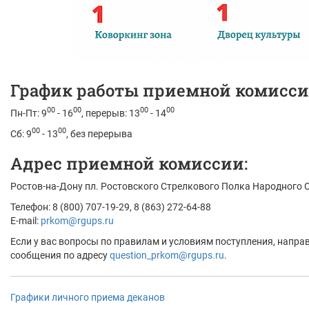
График работы приемной комисси
00
00
00
00
Пн-Пт: 9
- 16
, перерыв: 13
- 14
00
00
Сб: 9
- 13
, без перерыва
Адрес приемной комиссии:
Ростов-на-Дону пл. Ростовского Стрелкового Полка Народного О
Телефон: 8 (800) 707-19-29, 8 (863) 272-64-88
E-mail:
prkom@rgups.ru
Если у вас вопросы по правилам и условиям поступления, напра
сообщения по адресу
question_prkom@rgups.ru
.
Графики личного приема деканов