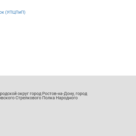
зок (УПЦПиП)
ородской округ город Ростов-на-Дону, город
овского Стрелкового Полка Народного