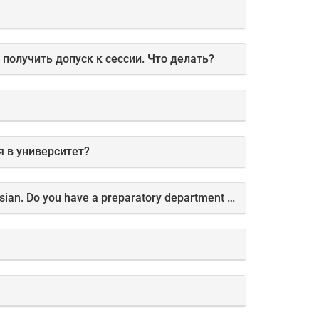
получить допуск к сессии. Что делать?
я в университет?
5. Hello. I'm from Indonesia. My name is Muhammad. I want to study at your university. But I don't speak Russian. Do you have a preparatory department in Russian? And how can I get an invitation to study in Russia?