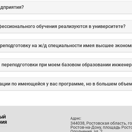
едприятия?
фессионального обучения реализуются в университете?
переподготовку на ж/д специальности имея высшее эконо
кации по имеющейся у вас программе, но в большем объе
НЫЙ
Адрес:
НИЯ
344038, Ростовская область, г
Ростов-на-Дону, площадь Рост
Ополчения, зд. 2.,