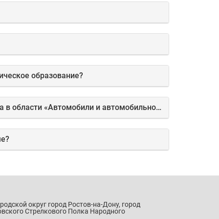
мическое образование?
11. Какой минимальный объем программы переподготовки при моем базовом образовании инженера в области «Автомобили и автомобильное хозяйство»?
ме?
ородской округ город Ростов-на-Дону, город
овского Стрелкового Полка Народного