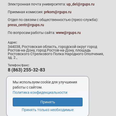
Электронная почта университета:
up_del@rgups.ru
Приемная комиссия:
prkom@rgups.ru
Отдел по связям с общественностью (пресс-служба):
press_centr@rgups.ru
По вопросам работы сайта:
www@rgups.ru
Адрес:
344038, Ростовская область, городской округ город
Ростов-на-Дону, город Ростов-на-Дону, площадь
Ростовского Стрелкового Полка Народного Ополчения,
зд. 2.,
Телефон/факс:
8 (863) 255-32-83
Телефон приемной комиссии:
8 (800) 707-19-29
Мы используем cookie для улучшения
8 (863) 272-64-88
работы с сайтом.
Политика конфиденциальности
Принять
Разработка и поддержка –
УИ РГУПС
Принять только необходимые