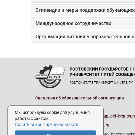
Стипендии и меры поддержки обучающих
Международное сотрудничество
Организация питания в образовательной 
РОСТОВСКИЙ ГОСУДАРСТВЕН
УНИВЕРСИТЕТ ПУТЕЙ СООБЩЕ
ROSTOV STATE TRANSPORT UNIVERSITY
Сведения об образовательной организации
Реквизиты
Мы используем cookie для улучшения
Электронная почта университета:
up_del@rgups.r
работы с сайтом.
Политика конфиденциальности
Приемная комиссия:
prkom@rgups.ru
Отдел по связям с общественностью (пресс-служб