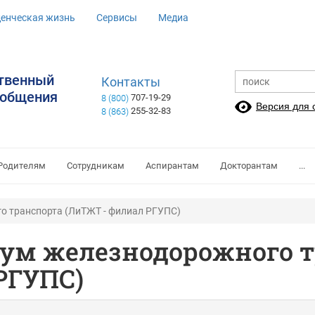
денческая жизнь
Сервисы
Медиа
ственный
Контакты
ообщения
707-19-29
8 (800)
Версия для
255-32-83
8 (863)
Родителям
Сотрудникам
Аспирантам
Докторантам
...
о транспорта (ЛиТЖТ - филиал РГУПС)
ум железнодорожного т
РГУПС)