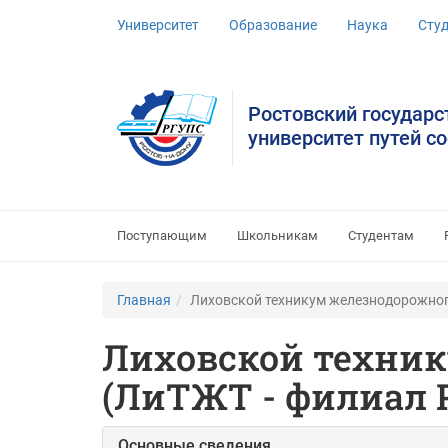
Университет
Образование
Наука
Сту
Ростовский государ
университет путей с
Поступающим
Школьникам
Студентам
Главная
Лиховской техникум железнодорожног
Лиховской техник
(ЛиТЖТ - филиал 
Основные сведения