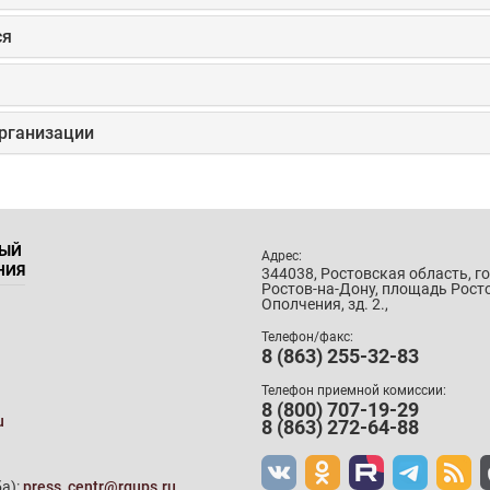
ся
организации
НЫЙ
Адрес:
НИЯ
344038, Ростовская область, г
Ростов-на-Дону, площадь Рост
Ополчения, зд. 2.,
Телефон/факс:
8 (863) 255-32-83
Телефон приемной комиссии:
8 (800) 707-19-29
u
8 (863) 272-64-88
а):
press_centr@rgups.ru