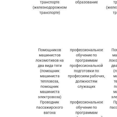
транспорте
образование
т
(железнодорожном
(желе
транспорте)
тр
Помощников
профессиональное
По
машинистов
обучение по
ма
локомотивов на
программам
локо
два вида тяги
профессиональной
два
(помощник
подготовки по
(
машиниста
профессиям рабочих,
м
тепловоза,
должностям
т
помощник
служащих
п
машиниста
м
электровоза)
эл
Проводник
профессиональное
П
пассажирского
обучение по
пас
вагона
программам