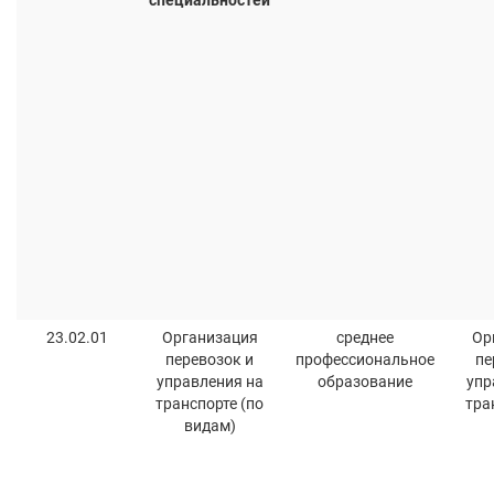
специальностей
23.02.01
Организация
среднее
Ор
перевозок и
профессиональное
пе
управления на
образование
упр
транспорте (по
тра
видам)