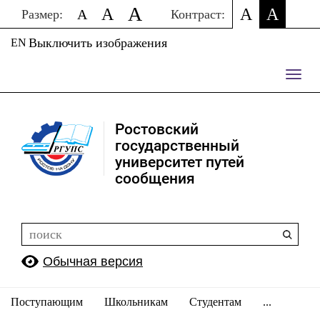
A
A
A
A
A
Размер:
Контраст:
Выключить изображения
EN
Пере
нави
Ростовский
государственный
университет путей
сообщения
Обычная версия
Поступающим
Школьникам
Студентам
...