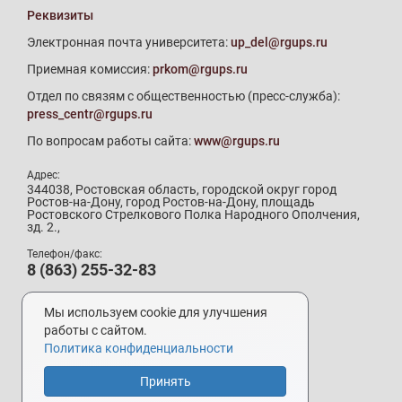
Реквизиты
Электронная почта университета:
up_del@rgups.ru
Приемная комиссия:
prkom@rgups.ru
Отдел по связям с общественностью (пресс-служба):
press_centr@rgups.ru
По вопросам работы сайта:
www@rgups.ru
Адрес:
344038, Ростовская область, городской округ город
Ростов-на-Дону, город Ростов-на-Дону, площадь
Ростовского Стрелкового Полка Народного Ополчения,
зд. 2.,
Телефон/факс:
8 (863) 255-32-83
Телефон приемной комиссии:
8 (800) 707-19-29
Мы используем cookie для улучшения
8 (863) 272-64-88
работы с сайтом.
Политика конфиденциальности
Принять