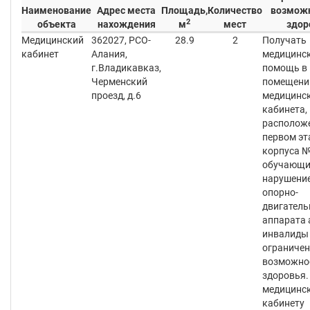
Наименование
Адрес места
Площадь,
Количество
возмож
2
объекта
нахождения
м
мест
здор
Медицинский
362027, РСО-
28.9
2
Получать
кабинет
Алания,
медицинс
г.Владикавказ,
помощь в
Черменский
помещени
проезд, д.6
медицинс
кабинета,
расположе
первом эт
корпуса №
обучающи
нарушени
опорно-
двигатель
аппарата 
инвалиды 
ограниче
возможно
здоровья.
медицинс
кабинету