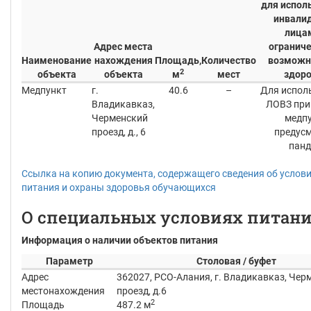
для испол
инвали
лица
Адрес места
огранич
Наименование
нахождения
Площадь,
Количество
возможн
2
объекта
объекта
м
мест
здор
Медпункт
г.
40.6
–
Для испол
Владикавказ,
ЛОВЗ при
Черменский
медп
проезд, д., 6
предус
панд
Ссылка на копию документа, содержащего сведения об услов
питания и охраны здоровья обучающихся
О специальных условиях питан
Информация о наличии объектов питания
Параметр
Столовая / буфет
Адрес
362027, РСО-Алания, г. Владикавказ, Чер
местонахождения
проезд, д.6
2
Площадь
487.2 м