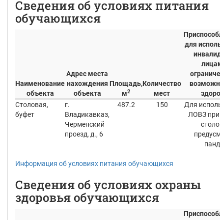
Сведения об условиях питания
обучающихся
Приспособ
для испол
инвали
лица
Адрес места
огранич
Наименование
нахождения
Площадь,
Количество
возможн
2
объекта
объекта
м
мест
здор
Столовая,
г.
487.2
150
Для испол
буфет
Владикавказ,
ЛОВЗ при
Черменский
стол
проезд, д., 6
предус
панд
Информация об условиях питания обучающихся
Сведения об условиях охраны
здоровья обучающихся
Приспособ