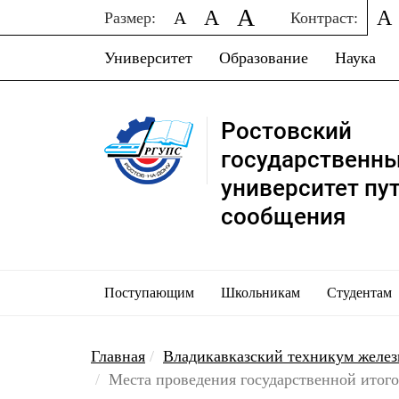
A
A
A
A
Размер:
Контраст:
Университет
Образование
Наука
Ростовский
государственн
университет пу
сообщения
Поступающим
Школьникам
Студентам
Главная
Владикавказский техникум желе
Места проведения государственной итого