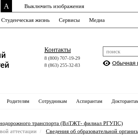
A
Выключить изображения
Студенческая жизнь
Сервисы
Медиа
Контакты
ый
8 (800)
707-19-29
Обычная 
тей
8 (863)
255-32-83
Родителям
Сотрудникам
Аспирантам
Докторанта
знодорожного транспорта (ВлТЖТ- филиал РГУПС)
вой аттестации
Сведения об образовательной органи