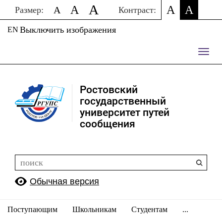
A
A
A
A
A
Размер:
Контраст:
Выключить изображения
EN
Пере
нави
Ростовский
государственный
университет путей
сообщения
Обычная версия
Поступающим
Школьникам
Студентам
...