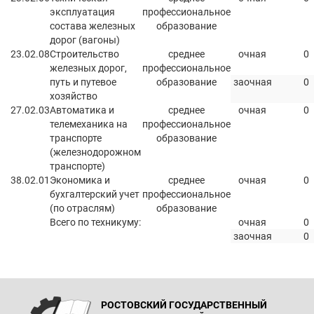
эксплуатация
профессиональное
состава железных
образование
дорог (вагоны)
23.02.08
Строительство
среднее
очная
0
железных дорог,
профессиональное
путь и путевое
образование
заочная
0
хозяйство
27.02.03
Автоматика и
среднее
очная
0
телемеханика на
профессиональное
транспорте
образование
(железнодорожном
транспорте)
38.02.01
Экономика и
среднее
очная
0
бухгалтерский учет
профессиональное
(по отраслям)
образование
Всего по техникуму:
очная
0
заочная
0
РОСТОВСКИЙ ГОСУДАРСТВЕННЫЙ