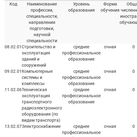
Код
Наименование
Уровень
Форма
Общ
профессии,
образования
обучения
числен
специальности,
иностр
направления
обучаю
подготовки,
научной
специальности
08.02.01
Строительство и
среднее
очная
0
эксплуатация
профессиональное
зданий и
образование
сооружений
09.02.01
Компьютерные
среднее
очная
0
системы и
профессиональное
комплексы
образование
11.02.06
Техническая
среднее
очная
0
эксплуатация
профессиональное
транспортного
образование
радиоэлектронного
оборудования (по
видам транспорта)
13.02.07
Электроснабжение
среднее
очная
0
профессиональное