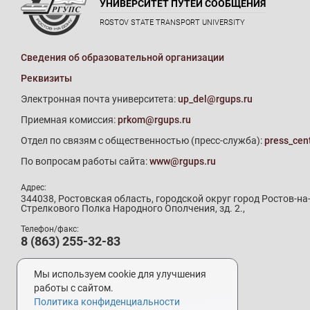
УНИВЕРСИТЕТ ПУТЕЙ СООБЩЕНИЯ
ROSTOV STATE TRANSPORT UNIVERSITY
Сведения об образовательной организации
Реквизиты
Электронная почта университета:
up_del@rgups.ru
Приемная комиссия:
prkom@rgups.ru
Отдел по связям с общественностью (пресс-служба):
press_cen
По вопросам работы сайта:
www@rgups.ru
Адрес:
344038, Ростовская область, городской округ город Ростов-на
Стрелкового Полка Народного Ополчения, зд. 2.,
Телефон/факс:
8 (863) 255-32-83
Телефон приемной комиссии:
8 (800) 707-19-29
Мы используем cookie для улучшения
8 (863) 272-64-88
работы с сайтом.
Политика конфиденциальности