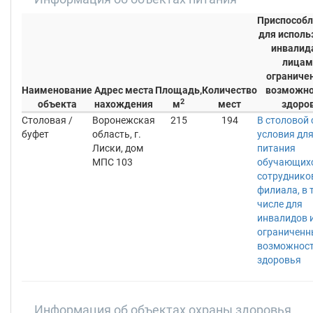
Приспособл
для исполь
инвалид
лицам
ограниче
Наименование
Адрес места
Площадь,
Количество
возможно
2
объекта
нахождения
м
мест
здоро
Столовая /
Воронежская
215
194
В столовой
буфет
область, г.
условия дл
Лиски, дом
питания
МПС 103
обучающихс
сотруднико
филиала, в 
числе для
инвалидов и
ограничен
возможнос
здоровья
Информация об объектах охраны здоровья