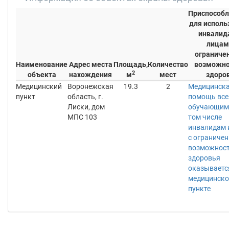
Приспособл
для исполь
инвалид
лицам
ограниче
Наименование
Адрес места
Площадь,
Количество
возможно
2
объекта
нахождения
м
мест
здоро
Медицинский
Воронежская
19.3
2
Медицинск
пункт
область, г.
помощь вс
Лиски, дом
обучающимс
МПС 103
том числе
инвалидам 
с ограниче
возможнос
здоровья
оказываетс
медицинск
пункте