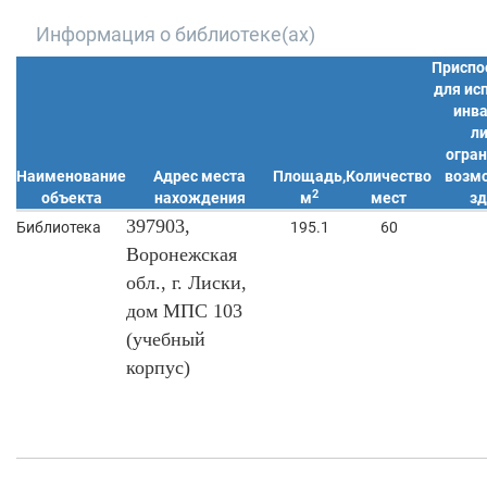
Информация о библиотеке(ах)​
Приспо
для ис
инв
л
огра
Наименование
Адрес места
Площадь,
Количество
возм
2
объекта
нахождения
м
мест
зд
397903,
Библиотека
195.1
60
Воронежская
обл., г. Лиски,
дом МПС 103
(учебный
корпус)