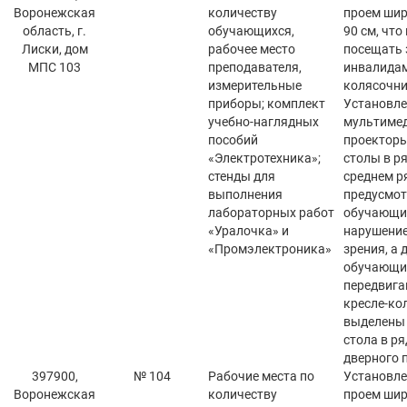
Воронежская
количеству
проем шир
область, г.
обучающихся,
90 см, что
Лиски, дом
рабочее место
посещать 
МПС 103
преподавателя,
инвалида
измерительные
колясочни
приборы; комплект
Установл
учебно-наглядных
мультиме
пособий
проекторы
«Электротехника»;
столы в ря
стенды для
среднем р
выполнения
предусмот
лабораторных работ
обучающи
«Уралочка» и
нарушение
«Промэлектроника»
зрения, а 
обучающи
передвига
кресле-ко
выделены 
стола в ря
дверного 
397900,
№ 104
Рабочие места по
Установле
Воронежская
количеству
проем шир