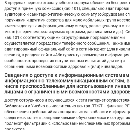
В пределах первого этажа учебного корпуса обеспечен беспреп
доступ в приемную комиссию (каб.101), специально адаптирова
аудиторию и санитарно-гигиеническую комнату (оборудована 
поручнями и другими средства для маломобальных групп населе
имеется доступ к информационному стенду, размещенному в отв
месте (с перечнем реализуемых программ, расписанием и др.). С
каб.101 с соответствующими структурными подразделениями
осуществляется посредством телефонного сообщения. Также им
адаптированный официальный сайт в сети Интернет (для инвали
зрению), в разделе сайта «Абитуриенту» размещена информация
особенностях проведения вступительных испытаний для лиц с
ограниченными возможностями здоровья и (или) инвалидов.
Сведения о доступе к информационным системам
информационно-телекоммуникационным сетям, в
числе приспособленным для использования инвал
лицами с ограниченными возможностями здоров
Доступ сотрудников и обучающихся к сети Интернет осуществля
Библиотеки и Учебно-вычислительно центра ЛТЖТ – филиала РГ
обеспечения требований законодательства в области информац
среды весь контент, запрашиваемый обучающимися и сотрудни
подлежит фильтрации с использованием специальных програм
продуктов.