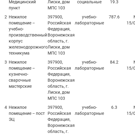
Медицинский
Лиски, дом
социальные
19.3
пункт
МПС 103
Нежилое
397900,
учебно-
787.6
помещение –
Российская
лабораторные
15/
учебно-
Федерация,
производственный
Воронежская
корпус
область, г.
железнодорожного
Лиски, дом
техникума
МПС 103
Нежилое
397900,
учебно-
84.2
помещение –
Российская
лабораторные
15/
кузнечно-
Федерация,
сварочные
Воронежская
мастерские
область, г.
Лиски, дом
МПС 103
Нежилое
397900,
учебно-
6.3
помещение – пост
Российская
лабораторные
15/
ЭЦ
Федерация,
Воронежская
область, г.