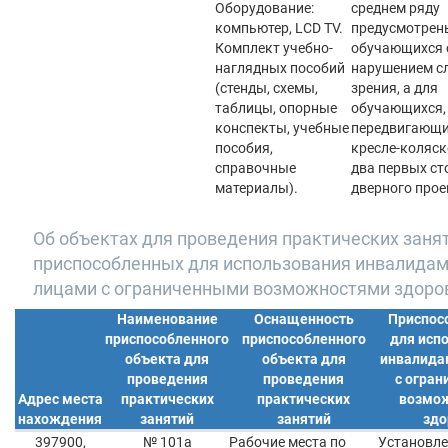
Оборудование:
среднем ряду
компьютер, LCD TV.
предусмотрен
Комплект учебно-
обучающихся 
наглядных пособий
нарушением сл
(стенды, схемы,
зрения, а для
таблицы, опорные
обучающихся,
конспекты, учебные
передвигающи
пособия,
кресле-коляс
справочные
два первых сто
материалы).
дверного прое
Об объектах для проведения практических занят
приспособленных для использования инвалидам
лицами с ограниченными возможностями здоро
Наименование
Оснащенность
Приспос
приспособленного
приспособленного
для исп
объекта для
объекта для
инвалида
проведения
проведения
с огра
Адрес места
практических
практических
возмо
нахождения
занятий
занятий
здо
397900,
№ 101а
Рабочие места по
Установле