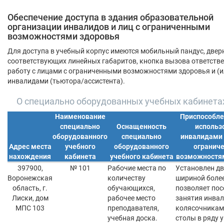
Обеспечение доступа в здания образовательной
организации инвалидов и лиц с ограниченными
возможностями здоровья
Для доступа в учебный корпус имеются мобильный пандус, две
соответствующих линейных габаритов, кнопка вызова ответстве
работу с лицами с ограниченными возможностями здоровья и (и
инвалидами (тьютора/ассистента).
О специально оборудованных учебных кабинета
Наименование
Приспособле
специально
Оснащенность
использ
оборудованного
специально
инвалидами 
Адрес места
учебного
оборудованного
огранич
нахождения
кабинета
учебного кабинета
возможностя
397900,
№ 101
Рабочие места по
Установлен д
Воронежская
количеству
шириной более
область, г.
обучающихся,
позволяет по
Лиски, дом
рабочее место
занятия инва
МПС 103
преподавателя,
колясочникам
учебная доска.
столы в ряду у