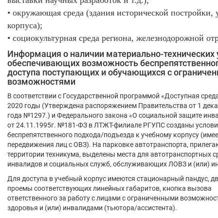
выставки научных разработок и т.д.);
• окружающая среда (здания исторической постройки,
корпуса);
• социокультурная среда региона, железнодорожной от
Информация о наличии материально-технических 
обеспечивающих возможность беспрепятственно
доступа поступающих и обучающихся с ограниче
возможностями
В соответствии с Государственной программой «Доступная сред
2020 годы (Утверждена распоряжением Правительства от 1 дек
года №1297.) и Федерального закона «О социальной защите инв
от 24.11.1995г. №181-ФЗ в ЛТЖТ-филиале РГУПС созданы услови
беспрепятственного подхода/подъезда к учебному корпусу (имее
передвижения лиц с ОВЗ). На парковке автотранспорта, прилег
территории техникума, выделены места для автотранспортных с
инвалидов и социальных служб, обслуживающих ЛОВЗ и (или) и
Для доступа в учебный корпус имеются стационарный пандус, д
проемы соответствующих линейных габаритов, кнопка вызова
ответственного за работу с лицами с ограниченными возможно
здоровья и (или) инвалидами (тьютора/ассистента).