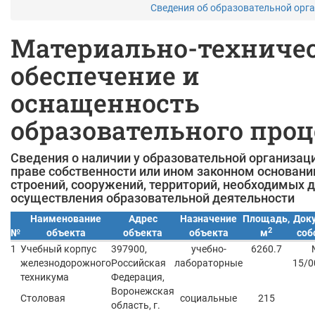
Сведения об образовательной орг
Материально-техниче
обеспечение и
оснащенность
образовательного проц
Сведения о наличии у образовательной организац
праве собственности или ином законном основани
строений, сооружений, территорий, необходимых 
осуществления образовательной деятельности
Наименование
Адрес
Назначение
Площадь,
Доку
2
№
объекта
объекта
объекта
м
соб
Учебный корпус
397900,
учебно-
6260.7
железнодорожного
Российская
лабораторные
15/0
техникума
Федерация,
Воронежская
Столовая
социальные
215
область, г.