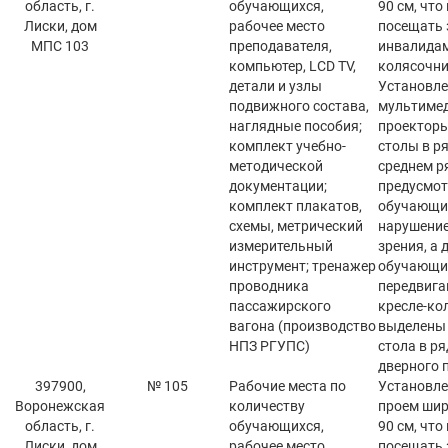
область, г.
обучающихся,
90 см, что
Лиски, дом
рабочее место
посещать 
МПС 103
преподавателя,
инвалида
компьютер, LCD TV,
колясочни
детали и узлы
Установл
подвижного состава,
мультиме
наглядные пособия;
проекторы
комплект учебно-
столы в ря
методической
среднем р
документации;
предусмот
комплект плакатов,
обучающи
схемы, метрический
нарушение
измерительный
зрения, а 
инструмент; тренажер
обучающи
проводника
передвига
пассажирского
кресле-ко
вагона (производство
выделены 
НПЗ РГУПС)
стола в ря
дверного 
397900,
№ 105
Рабочие места по
Установле
Воронежская
количеству
проем шир
область, г.
обучающихся,
90 см, что
Лиски, дом
рабочее место
посещать 