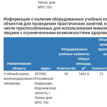
Лиски, дом
МПС 103
Информация о наличии оборудованных учебных ка
объектов для проведения практических занятий, в
числе приспособленных для использования инвал
лицами с ограниченными возможностями здоров
Объе
про
Оборудованные
прак
учебные кабинеты
за
Общая
Наименование
площадь,
2
объекта
Адрес
Количество
м
Количест
Учебный корпус
397900,
36
1662.6
13
железнодорожного
Российская
техникума
Федерация,
Воронежская
область, г.
Лиски, дом
МПС 103