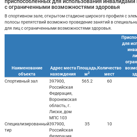
приспособленных для использования инвалидами
с ограниченными возможностями здоровья
В спортивном зале, открытом стадионе широкого профиля с эле
полосы препятствий возможно проведение занятий в специальн
для лиц с ограниченными возможностями здоровья.
Приспо
для ис
инв
л
огра
Наименование
Адрес места
Площадь,
Количество
возм
2
объекта
нахождения
м
мест
зд
Спортивный зал
397900,
565.2
60
Российская
Федерация,
Воронежская
область, г.
Лиски, дом
МПС 103
Специализированный
397900,
35
10
тир
Российская
Федерация,