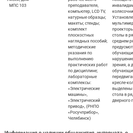
МПС 103
преподавателя,
инвалида
компьютер, LCD TV,
колясочни
натурные образцы;
Установл
макеты; стенды;
мультиме
комплект
проекторы
плоскостных
столы в ря
наглядных пособий;
среднем р
методические
предусмот
указания по
обучающи
выполнению
нарушение
практических работ
зрения, а 
по дисциплине;
обучающи
лабораторные
передвига
комплексы:
кресле-ко
«Электрические
выделены 
машины»,
стола в ря
«Электрический
дверного 
привод», (РНПО
«Росучприбор»,
Челябинск)
Информация о наличии общежития, интерната, о