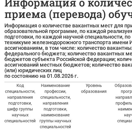
Информация о количес
приема (перевода) об
Информация о количестве вакантных мест для пр
образовательной программе, по каждой реализуе
подготовки, по каждой научной специальности, 
техникуме железнодорожного транспорта имени 
ассигнованиям, в том числе: количество вакантн
федерального бюджета; количество вакантных ме
бюджетов субъекта Российской Федерации; колич
ассигнований местных бюджетов; количество вака
(или) юридических лиц
по состоянию на 01.08.2026 г.
Код
Наименование
Уровень
Образов
специальности,
профессии,
образования
прогр
направления
специальности,
направл
подготовки,
направления
профиль
шифр группы
подготовки,
наимен
научных
наименование
нау
специальностей
группы научных
специа
специальностей