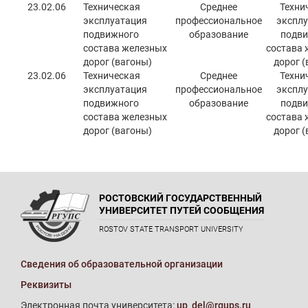
23.02.06
Техническая
Среднее
Техни
эксплуатация
профессиональное
эксплу
подвижного
образование
подви
состава железных
состава 
дорог (вагоны)
дорог (
23.02.06
Техническая
Среднее
Техни
эксплуатация
профессиональное
эксплу
подвижного
образование
подви
состава железных
состава 
дорог (вагоны)
дорог (
РОСТОВСКИЙ ГОСУДАРСТВЕННЫЙ
УНИВЕРСИТЕТ ПУТЕЙ СООБЩЕНИЯ
ROSTOV STATE TRANSPORT UNIVERSITY
Сведения об образовательной организации
Реквизиты
Электронная почта университета:
up_del@rgups.ru