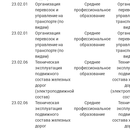
23.02.01
Организация
Среднее
Орган
перевозок и
профессиональное
перев
управление на
образование
управл
транспорте (по
транспо
видам)
вид
23.02.01
Организация
Среднее
Орган
перевозок и
профессиональное
перев
управление на
образование
управл
транспорте (по
транспо
видам)
вид
23.02.06
Техническая
Среднее
Техни
эксплуатация
профессиональное
эксплу
подвижного
образование
подви
состава железных
состава 
дорог
до
(электроподвижной
(электро
состав)
сос
23.02.06
Техническая
Среднее
Техни
эксплуатация
профессиональное
эксплу
подвижного
образование
подви
состава железных
состава 
дорог
до