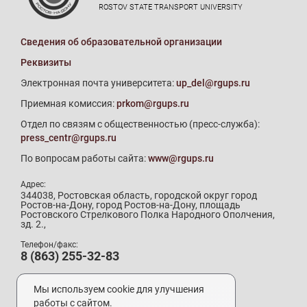
ROSTOV STATE TRANSPORT UNIVERSITY
Сведения об образовательной организации
Реквизиты
Электронная почта университета:
up_del@rgups.ru
Приемная комиссия:
prkom@rgups.ru
Отдел по связям с общественностью (пресс-служба):
press_centr@rgups.ru
По вопросам работы сайта:
www@rgups.ru
Адрес:
344038, Ростовская область, городской округ город
Ростов-на-Дону, город Ростов-на-Дону, площадь
Ростовского Стрелкового Полка Народного Ополчения,
зд. 2.,
Телефон/факс:
8 (863) 255-32-83
Телефон приемной комиссии:
8 (800) 707-19-29
Мы используем cookie для улучшения
8 (863) 272-64-88
работы с сайтом.