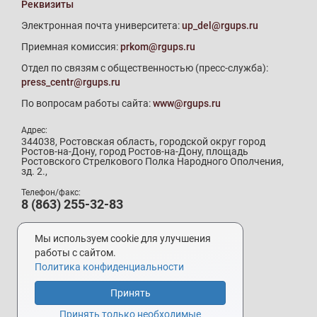
Реквизиты
Электронная почта университета:
up_del@rgups.ru
Приемная комиссия:
prkom@rgups.ru
Отдел по связям с общественностью (пресс-служба):
press_centr@rgups.ru
По вопросам работы сайта:
www@rgups.ru
Адрес:
344038, Ростовская область, городской округ город
Ростов-на-Дону, город Ростов-на-Дону, площадь
Ростовского Стрелкового Полка Народного Ополчения,
зд. 2.,
Телефон/факс:
8 (863) 255-32-83
Телефон приемной комиссии:
8 (800) 707-19-29
Мы используем cookie для улучшения
8 (863) 272-64-88
работы с сайтом.
Политика конфиденциальности
Принять
Разработка и поддержка –
УИ РГУПС
Принять только необходимые