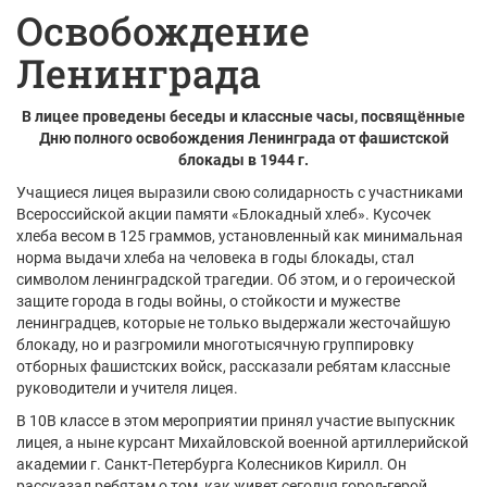
Освобождение
Ленинграда
В лицее проведены беседы и классные часы, посвящённые
Дню полного освобождения Ленинграда от фашистской
блокады в 1944 г.
Учащиеся лицея выразили свою солидарность с участниками
Всероссийской акции памяти «Блокадный хлеб». Кусочек
хлеба весом в 125 граммов, установленный как минимальная
норма выдачи хлеба на человека в годы блокады, стал
символом ленинградской трагедии. Об этом, и о героической
защите города в годы войны, о стойкости и мужестве
ленинградцев, которые не только выдержали жесточайшую
блокаду, но и разгромили многотысячную группировку
отборных фашистских войск, рассказали ребятам классные
руководители и учителя лицея.
В 10В классе в этом мероприятии принял участие выпускник
лицея, а ныне курсант Михайловской военной артиллерийской
академии г. Санкт-Петербурга Колесников Кирилл. Он
рассказал ребятам о том, как живет сегодня город-герой.