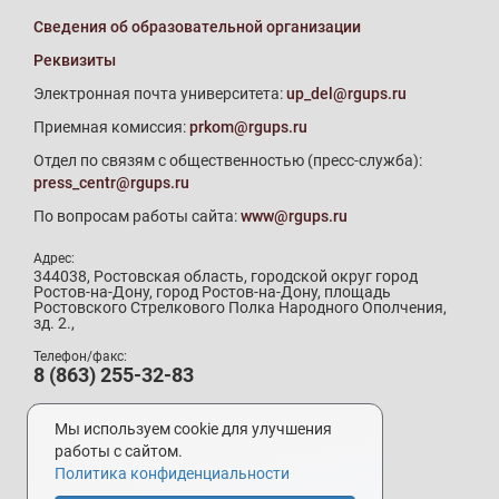
Сведения об образовательной организации
Реквизиты
Электронная почта университета:
up_del@rgups.ru
Приемная комиссия:
prkom@rgups.ru
Отдел по связям с общественностью (пресс-служба):
press_centr@rgups.ru
По вопросам работы сайта:
www@rgups.ru
Адрес:
344038, Ростовская область, городской округ город
Ростов-на-Дону, город Ростов-на-Дону, площадь
Ростовского Стрелкового Полка Народного Ополчения,
зд. 2.,
Телефон/факс:
8 (863) 255-32-83
Телефон приемной комиссии:
8 (800) 707-19-29
Мы используем cookie для улучшения
8 (863) 272-64-88
работы с сайтом.
Политика конфиденциальности