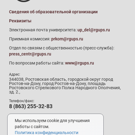
Сведения об образовательной организации
Реквизиты
Электронная почта университета:
up_del@rgups.ru
Приемная комиссия:
prkom@rgups.ru
Отдел по связям с общественностью (пресс-служба):
press_centr@rgups.ru
По вопросам работы сайта:
www@rgups.ru
Адрес:
344038, Ростовская область, городской округ город
Ростов-на-Дону, город Ростов-на-Дону, площадь
Ростовского Стрелкового Полка Народного Ополчения,
зд. 2.,
Телефон/факс:
8 (863) 255-32-83
Телефон приемной комиссии:
8 (800) 707-19-29
Мы используем cookie для улучшения
8 (863) 272-64-88
работы с сайтом.
Политика конфиденциальности