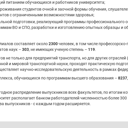
ий питанием обучающихся и работников университета;
проживания студентов очной и заочной формы обучения, слушател
ентов с ограниченными возможностями здоровья;
льной подготовки, реализующий программы профессионального о
аммам ВО и СПО, разработки и изготовлению опытных образцы и об
лиалов составляет около
2300
человек, в том числе профессорско-
атов наук –
303
, не имеющих ученую степень –
119
.
в не только для предприятий транспорта, но для других отраслей
венной и мировой транспортной науки, проходят практическую подг
ществляет научно-исследовательскую деятельность в рамках феде
мплекса, обучающихся по программам высшего образования –
8237
дное распределение выпускников всех факультетов, по итогам ко
ситет располагает банком работодателей численностью более 300 
тва выпускников - с каждым годом расширяется.