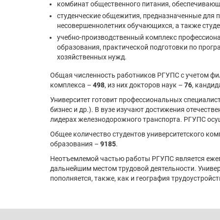
комбинат общественного питания, обеспечивающ
студенческие общежития, предназначенные для 
несовершеннолетних обучающихся, а также студ
учебно-производственный комплекс профессиона
образования, практической подготовки по прогр
хозяйственных нужд.
Общая численность работников РГУПС с учетом фи
комплекса –
498
, из них докторов наук –
76
, кандид
Университет готовит профессиональных специалисто
бизнес и др.). В вузе изучают достижения отечест
лидерах железнодорожного транспорта. РГУПС осу
Общее количество студентов университетского ко
образования –
9185
.
Неотъемлемой частью работы РГУПС является ежего
дальнейшим местом трудовой деятельности. Универ
пополняется, также, как и география трудоустройс