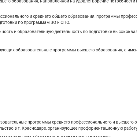
шего образования, направленной на удовлетворение потребност
ессионального и среднего общего образования, программы профес
дготовки по программам ВО и СПО.
ьность и образовательную деятельность по подготовке высококва
лизующих образовательные программы высшего образования, а имен
разовательные программы среднего профессионального и высшего 
льство в г. Краснодаре, организующее профориентационную работу