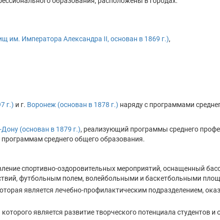
ессионального образования, расположены в городах:
 им. Императора Александра II, основан в 1869 г.)
,
7 г.)
и г.
Воронеж (основан в 1878 г.)
наряду с программами средне
-Дону (основан в 1879 г.)
, реализующий программы среднего проф
 программам среднего общего образования.
ление спортивно-оздоровительных мероприятий, оснащенный бас
ствий, футбольным полем, волейбольными и баскетбольными пло
которая является лечебно-профилактическим подразделением, ок
 которого является развитие творческого потенциала студентов и 