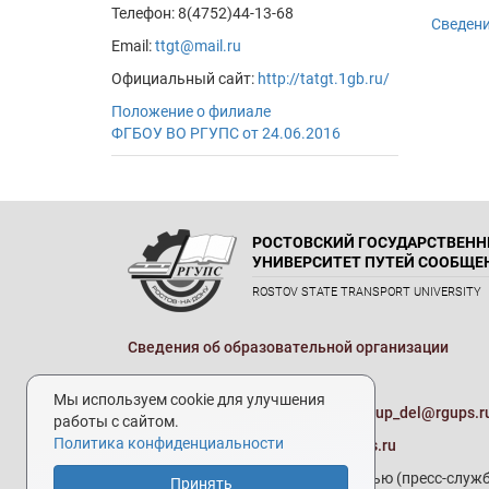
Телефон: 8(4752)44-13-68
Сведени
Email:
ttgt@mail.ru
Официальный сайт:
http://tatgt.1gb.ru/
Положение о филиале
ФГБОУ ВО РГУПС от 24.06.2016
РОСТОВСКИЙ ГОСУДАРСТВЕН
УНИВЕРСИТЕТ ПУТЕЙ СООБЩЕ
ROSTOV STATE TRANSPORT UNIVERSITY
Сведения об образовательной организации
Реквизиты
Мы используем cookie для улучшения
Электронная почта университета:
up_del@rgups.r
работы с сайтом.
Политика конфиденциальности
Приемная комиссия:
prkom@rgups.ru
Отдел по связям с общественностью (пресс-служб
Принять