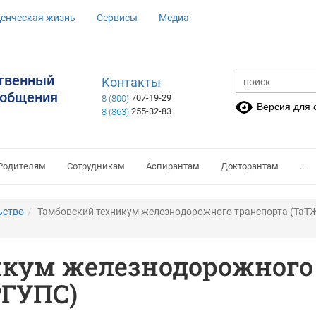
денческая жизнь
Сервисы
Медиа
ственный
Контакты
ообщения
707-19-29
8 (800)
Версия для
255-32-83
8 (863)
Родителям
Сотрудникам
Аспирантам
Докторантам
...
ьство
Тамбовский техникум железнодорожного транспорта (ТаТЖ
кум железнодорожного
РГУПС)