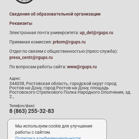
Сведения об образовательной организации
Реквизиты
Электронная почта университета:
up_del@rgups.ru
Приемная комиссия:
prkom@rgups.ru
Отдел по связям с общественностью (пресс-служба):
press_centr@rgups.ru
По вопросам работы сайта:
www@rgups.ru
Адрес:
344038, Ростовская область, городской округ город
Ростов-на-Дону, город Ростов-на-Дону, площадь
Ростовского Стрелкового Полка Народного Ополчения, зд.
2.,
Телефон/факс:
8 (863) 255-32-83
Телефон приемной комиссии:
8 (800) 707-19-29
Мы используем cookie для улучшения
8 (863) 272-64-88
работы с сайтом.
Политика конфиденциальности