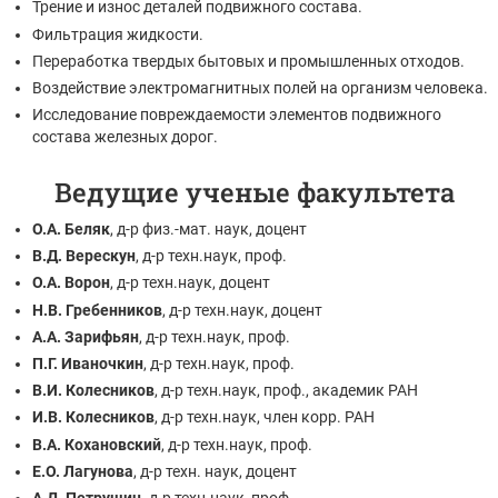
Трение и износ деталей подвижного состава.
Фильтрация жидкости.
Переработка твердых бытовых и промышленных отходов.
Воздействие электромагнитных полей на организм человека.
Исследование повреждаемости элементов подвижного
состава железных дорог.
Ведущие ученые факультета
О.А. Беляк
, д-р физ.-мат. наук, доцент
В.Д. Верескун
, д-р техн.наук, проф.
О.А. Ворон
, д-р техн.наук, доцент
Н.В. Гребенников
, д-р техн.наук, доцент
А.А. Зарифьян
, д-р техн.наук, проф.
П.Г. Иваночкин
, д-р техн.наук, проф.
В.И. Колесников
, д-р техн.наук, проф., академик РАН
И.В. Колесников
, д-р техн.наук, член корр. РАН
В.А. Кохановский
, д-р техн.наук, проф.
Е.О. Лагунова
, д-р техн. наук, доцент
А.Д. Петрушин
. д-р техн.наук, проф.