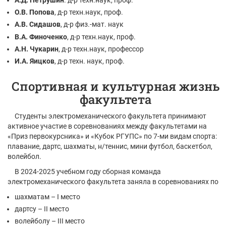
О.В. Попова
, д-р техн.наук, проф.
А.В. Сидашов
, д-р физ.-мат. наук
В.А. Финоченко
, д-р техн.наук, проф.
А.Н. Чукарин
, д-р техн.наук, профессор
И.А. Яицков
, д-р техн. наук, проф.
Спортивная и культурная жизнь
факультета
Студенты электромеханического факультета принимают
активное участие в соревнованиях между факультетами на
«Приз первокурсника» и «Кубок РГУПС» по 7-ми видам спорта:
плавание, дартс, шахматы, н/теннис, мини футбол, баскетбол,
волейбол.
В 2024-2025 учебном году сборная команда
электромеханического факультета заняла в соревнованиях по
шахматам – I место
дартсу – II место
волейболу – III место