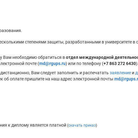
разования.
несколькими степенями защиты, разработанными в университете в 
у Вам необходимо обратиться в
отдел международной деятельност
лектронной почте (
md@rgups.ru
) или по телефону (
+7 863 272 6430
)
дистанционно, Вам следует заполнить и распечатать
заявление
и
д
ек об оплате пришлите на наш адрес электронной почты
md@rgups.
ния к диплому является платной
(
скачать приказ
)