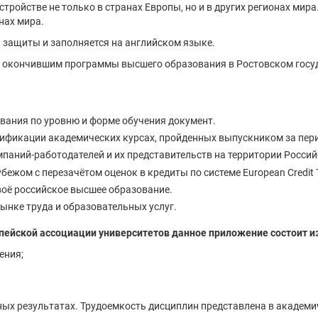
ройстве не только в странах Европы, но и в других регионах мир
нах мира.
 защиты и заполняется на английском языке.
окончившим программы высшего образования в Ростовском госуда
вания по уровню и форме обучения документ.
алификации академических курсах, пройденных выпускником за пер
паний-работодателей и их представительств на территории Росси
жом с перезачётом оценок в кредиты по системе European Credit T
оё российское высшее образование.
нке труда и образовательных услуг.
ейской ассоциации университетов данное приложение состоит из
ения;
х результатах. Трудоемкость дисциплин представлена в академиче