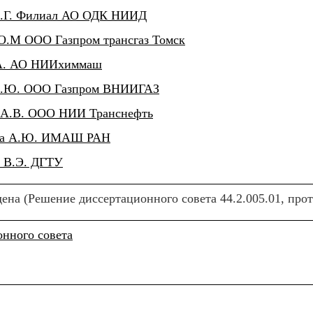
 И.Г. Филиал АО ОДК НИИД
 О.М ООО Газпром трансгаз Томск
П.А. АО НИИхиммаш
а С.Ю. ООО Газпром ВНИИГАЗ
о А.В. ООО НИИ Транснефть
иева А.Ю. ИМАШ РАН
й В.Э. ДГТУ
на (Решение диссертационного совета 44.2.005.01, прото
онного совета