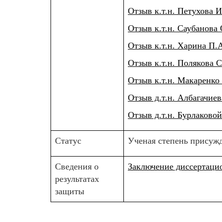
Отзыв к.т.н. Петухова
Отзыв к.т.н. Саубанова
Отзыв к.т.н. Харина 
Отзыв к.т.н. Поляков
Отзыв к.т.н. Макаренк
Отзыв д.т.н. Албагач
Отзыв д.т.н. Бурлаково
Статус
Ученая степень присужде
Сведения о
Заключение диссертаци
результатах
защиты