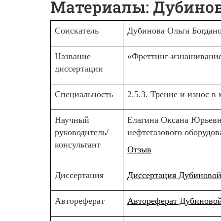
Материалы: Дубинов
Соискатель
Дубинова Ольга Богдан
Название
«Фреттинг-изнашивани
диссертации
Специальность
2.5.3. Трение и износ в
Научный
Елагина Оксана Юрьевна
руководитель/
нефтегазового оборудо
консультант
Отзыв
Диссертация
Диссертация Дубиновой О
Автореферат
Автореферат Дубиновой О