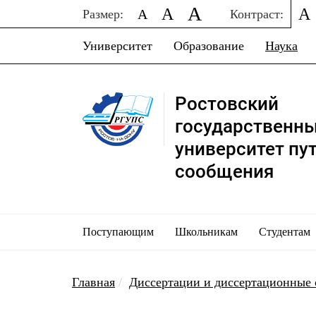
A
A
A
A
Размер:
Контраст:
Университет
Образование
Наука
Ростовский
государственн
университет пу
сообщения
Поступающим
Школьникам
Студентам
Главная
Диссертации и диссертационные 