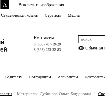
A
Выключить изображения
Студенческая жизнь
Сервисы
Медиа
Контакты
ый
8 (800)
707-19-29
Обычная 
тей
8 (863)
255-32-83
Родителям
Сотрудникам
Аспирантам
Докторанта
советы
Материалы: Дубинова Ольга Богдановна
Све