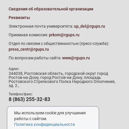
Сведения об образовательной организации
Реквизиты
Электронная почта университета:
up_del@rgups.ru
Приемная комиссия:
prkom@rgups.ru
Отдел по связям с общественностью (пресс-служба):
press_centr@rgups.ru
По вопросам работы сайта:
www@rgups.ru
Адрес:
344038, Ростовская область, городской округ город
Ростов-на-Дону, город Ростов-на-Дону, площадь
Ростовского Стрелкового Полка Народного Ополчения,
зд. 2.,
Телефон/факс:
8 (863) 255-32-83
Телефон приемной комиссии:
8 (800) 707-19-29
Мы используем cookie для улучшения
8 (863) 272-64-88
работы с сайтом.
Политика конфиденциальности