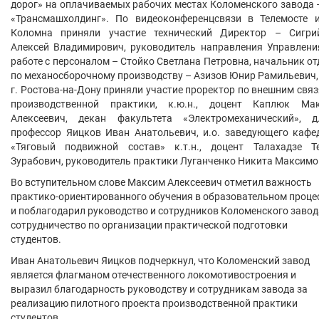
дорог» на оплачиваемых рабочих местах Коломенского завода 
«Трансмашхолдинг». По видеоконференцсвязи в Телемосте и
Коломна приняли участие технический Директор – Сигри
Алексей Владимирович, руководитель направления Управлени
работе с персоналом – Стойко Светлана Петровна, начальник от
по механосборочному производству – Азизов Юнир Рамильевич, 
г. Ростова-на-Дону приняли участие проректор по внешним связ
производственной практики, к.ю.н., доцент Каплюк Ма
Алексеевич, декан факультета «Электромеханический», д.т
профессор Яицков Иван Анатольевич, и.о. заведующего кафе
«Тяговый подвижной состав» к.т.н., доцент Талахадзе Т
Зурабович, руководитель практики Луганченко Никита Максимо
Во вступительном слове Максим Алексеевич отметил важность
практико-ориентированного обучения в образовательном проце
и поблагодарил руководство и сотрудников Коломенского завод
сотрудничество по организации практической подготовки
студентов.
Иван Анатольевич Яицков подчеркнул, что Коломенский завод
является флагманом отечественного локомотивостроения и
выразил благодарность руководству и сотрудникам завода за
реализацию пилотного проекта производственной практики
студентов.