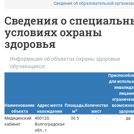
Сведения об образовательной организ
Сведения о специальн
условиях охраны
здоровья
Информация об объектах охраны здоровья
обучающихся
Приспособл
для исполь
инвалида
лицами
ограниче
Наименование
Адрес места
Площадь,
Количество
возможно
2
объекта
нахождения
м
мест
здоров
Медицинский
400120,
30.5
-
да
кабинет
Волгоградская
обл., г.