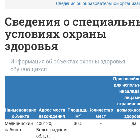
Сведения об образовательной организ
Сведения о специальн
условиях охраны
здоровья
Информация об объектах охраны здоровья
обучающихся
Приспособл
для исполь
инвалида
лицами
ограниче
Наименование
Адрес места
Площадь,
Количество
возможно
2
объекта
нахождения
м
мест
здоров
Медицинский
400120,
30.5
-
да
кабинет
Волгоградская
обл., г.