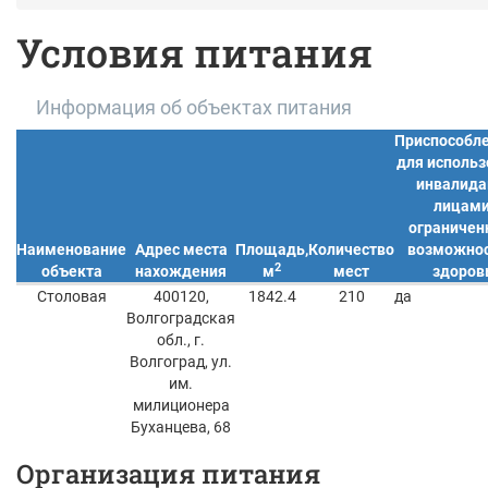
Условия питания
Информация об объектах питания
Приспособл
для исполь
инвалида
лицами
ограниче
Наименование
Адрес места
Площадь,
Количество
возможно
2
объекта
нахождения
м
мест
здоров
Столовая
400120,
1842.4
210
да
Волгоградская
обл., г.
Волгоград, ул.
им.
милиционера
Буханцева, 68
Организация питания