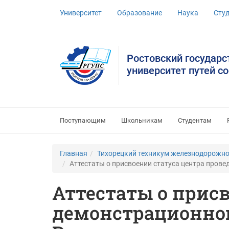
Университет
Образование
Наука
Сту
Ростовский государ
университет путей с
Поступающим
Школьникам
Студентам
Главная
Тихорецкий техникум железнодорожно
Аттестаты о присвоении статуса центра пров
Аттестаты о прис
демонстрационног