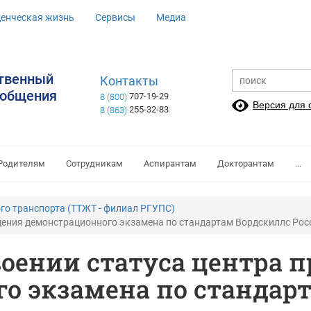
денческая жизнь
Сервисы
Медиа
ственный
Контакты
ообщения
707-19-29
8 (800)
Версия для
255-32-83
8 (863)
Родителям
Сотрудникам
Аспирантам
Докторантам
...
го транспорта (ТТЖТ - филиал РГУПС)
едения демонстрационного экзамена по стандартам Вордскиллс Рос
воении статуса центра 
о экзамена по стандар