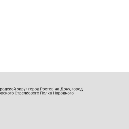
ородской округ город Ростов-на-Дону, город
овского Стрелкового Полка Народного