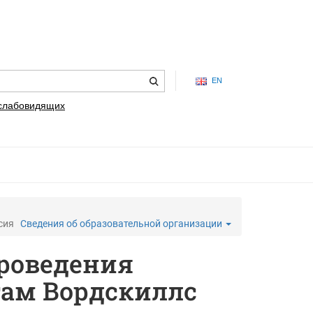
EN
 слабовидящих
сия
Сведения об образовательной организации
проведения
там Вордскиллс