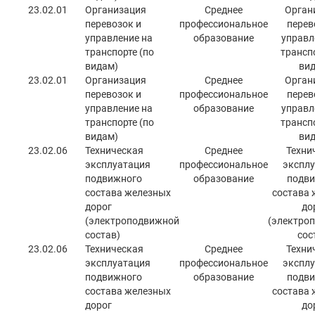
23.02.01
Организация
Среднее
Орган
перевозок и
профессиональное
перев
управление на
образование
управл
транспорте (по
транспо
видам)
вид
23.02.01
Организация
Среднее
Орган
перевозок и
профессиональное
перев
управление на
образование
управл
транспорте (по
транспо
видам)
вид
23.02.06
Техническая
Среднее
Техни
эксплуатация
профессиональное
эксплу
подвижного
образование
подви
состава железных
состава 
дорог
до
(электроподвижной
(электро
состав)
сос
23.02.06
Техническая
Среднее
Техни
эксплуатация
профессиональное
эксплу
подвижного
образование
подви
состава железных
состава 
дорог
до