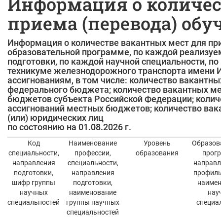
Информация о количес
приема (перевода) об
Информация о количестве вакантных мест для пр
образовательной программе, по каждой реализуе
подготовки, по каждой научной специальности, 
техникуме железнодорожного транспорта имени 
ассигнованиям, в том числе: количество вакантн
федерального бюджета; количество вакантных ме
бюджетов субъекта Российской Федерации; колич
ассигнований местных бюджетов; количество вака
(или) юридических лиц
по состоянию на 01.08.2026 г.
Код
Наименование
Уровень
Образов
специальности,
профессии,
образования
прогр
направления
специальности,
направл
подготовки,
направления
профиль
шифр группы
подготовки,
наимен
научных
наименование
нау
специальностей
группы научных
специа
специальностей