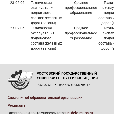
23.02.06
Техническая
Среднее
Техни
эксплуатация
профессиональное
эксплу
подвижного
образование
подви
состава железных
состава 
дорог (вагоны)
дорог (
23.02.06
Техническая
Среднее
Техни
эксплуатация
профессиональное
эксплу
подвижного
образование
подви
состава железных
состава 
дорог (вагоны)
дорог (
РОСТОВСКИЙ ГОСУДАРСТВЕННЫЙ
УНИВЕРСИТЕТ ПУТЕЙ СООБЩЕНИЯ
ROSTOV STATE TRANSPORT UNIVERSITY
Сведения об образовательной организации
Реквизиты
Электронная почта университета:
up_del@rgups.ru