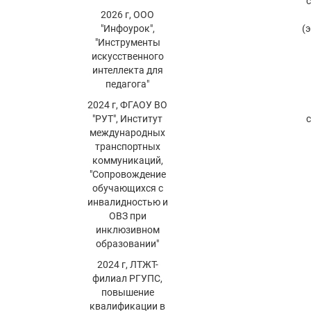
2026 г, ООО
"Инфоурок",
(
"Инструменты
искусственного
интеллекта для
педагога"
2024 г, ФГАОУ ВО
"РУТ", Институт
международных
транспортных
коммуникаций,
"Сопровождение
обучающихся с
инвалидностью и
ОВЗ при
инклюзивном
образовании"
2024 г, ЛТЖТ-
филиал РГУПС,
повышение
квалификации в