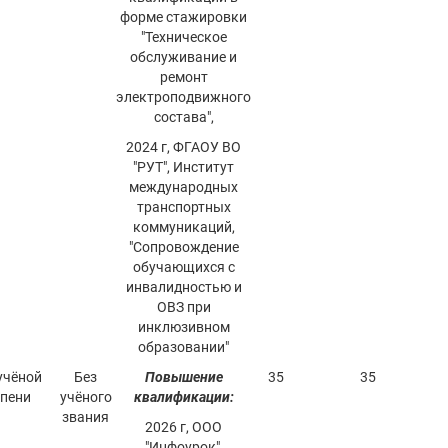
форме стажировки
"Техническое
обслуживание и
ремонт
электроподвижного
состава",
2024 г, ФГАОУ ВО
"РУТ", Институт
международных
транспортных
коммуникаций,
"Сопровождение
обучающихся с
инвалидностью и
ОВЗ при
инклюзивном
образовании"
учёной
Без
Повышение
35
35
епени
учёного
квалификации:
звания
2026 г, ООО
"Инфоурок",