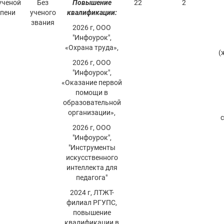
ученой
Без
Повышение
22
2
епени
ученого
квалификации:
звания
2026 г, ООО
"Инфоурок",
«Охрана труда»,
(
2026 г, ООО
"Инфоурок",
«Оказание первой
помощи в
образовательной
организации»,
2026 г, ООО
"Инфоурок",
"Инструменты
искусственного
интеллекта для
педагога"
2024 г, ЛТЖТ-
филиал РГУПС,
повышение
квалификации в