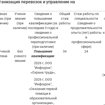
ганизация перевозок и управление на
еная
Ученое
Сведения о
Общий
Стаж работы по
нь (при
звание
повышении
стаж
специальности
ичии)
(при
квалификации (за
работы
(сведения о
наличии)
последние 3 года) и
продолжительности
сведения о
опыта (лет) работы
к
профессиональной
в
переподготовке
профессиональной
(при наличии)
сфере)
ученой
Без
Повышение
34
24
епени
ученого
квалификации:
звания
2026 г, ООО
"Инфоурок",
«Охрана труда»,
(
2026 г, ООО
"Инфоурок",
«Оказание первой
помощи в
образовательной
организации»,