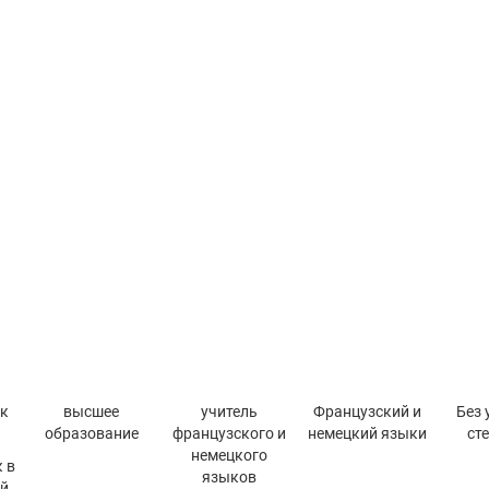
к
высшее
учитель
Французский и
Без 
образование
французского и
немецкий языки
ст
немецкого
 в
языков
й