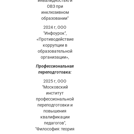
инвалидностью и
ОВЗ при
инклюзивном
образовании"
2024 г, ООО
"Инфоурок",
«Противодействие
коррупции в
образовательной
организации»,
Профессиональная
переподготовка:
2025 г, ООО
"Московский
институт
профессиональной
переподготовки и
повышения
квалификации
педагогов",
"Философия: теория