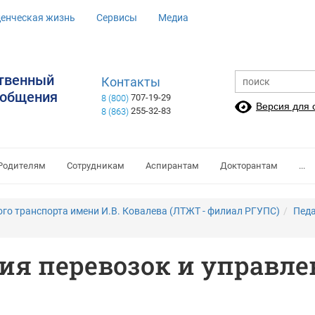
денческая жизнь
Сервисы
Медиа
ственный
Контакты
ообщения
707-19-29
8 (800)
Версия для
255-32-83
8 (863)
Родителям
Сотрудникам
Аспирантам
Докторантам
...
о транспорта имени И.В. Ковалева (ЛТЖТ - филиал РГУПС)
Педа
ция перевозок и управле