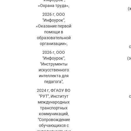
«Охрана труда»,
(
2026 г, ООО
"Инфоурок",
«Оказание первой
помощи в
образовательной
организации»,
2026 г, ООО
"Инфоурок",
(
"Инструменты
искусственного
интеллекта для
педагога",
2024 г, ФГАОУ ВО
"РУТ", Институт
международных
транспортных
коммуникаций,
"Сопровождение
обучающихся с