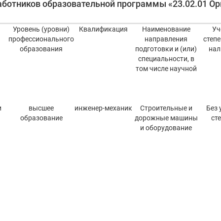
аботников образовательной программы «23.02.01 Ор
Уровень (уровни)
Квалификация
Наименование
Уч
профессионального
направления
степе
образования
подготовки и (или)
нал
специальности, в
том числе научной
и
высшее
инженер-механик
Строительные и
Без 
образование
дорожные машины
ст
и оборудование