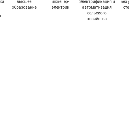
ка
высшее
инженер-
Электрификация и
Без 
образование
электрик
автоматизация
ст
сельского
и
хозяйства