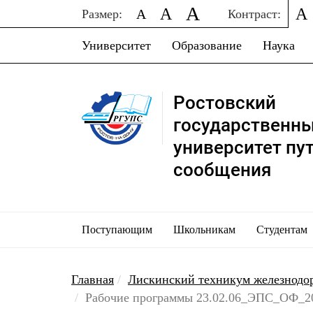
A
A
A
A
Размер:
Контраст:
Университет
Образование
Наука
Ростовский
государственн
университет пу
сообщения
Поступающим
Школьникам
Студентам
Главная
Лискинский техникум железнодо
Рабочие программы 23.02.06_ЭПС_ОФ_20