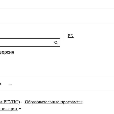
EN
версия
м
...
ал РГУПС)
Образовательные программы
ганизации