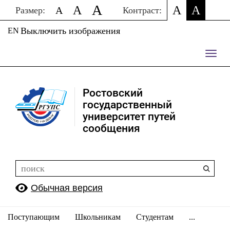
A
A
A
A
A
Размер:
Контраст:
Выключить изображения
EN
Пере
нави
Ростовский
государственный
университет путей
сообщения
Обычная версия
Поступающим
Школьникам
Студентам
...