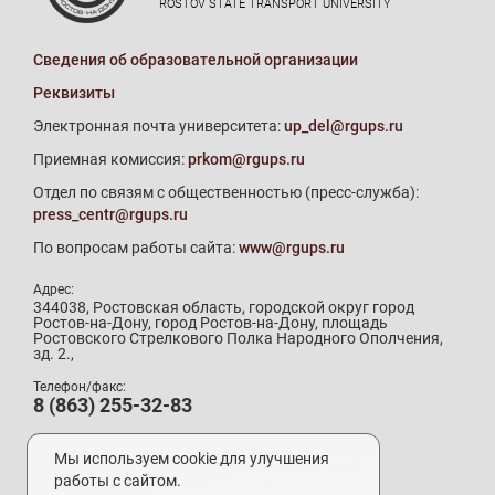
ROSTOV STATE TRANSPORT UNIVERSITY
Сведения об образовательной организации
Реквизиты
Электронная почта университета:
up_del@rgups.ru
Приемная комиссия:
prkom@rgups.ru
Отдел по связям с общественностью (пресс-служба):
press_centr@rgups.ru
По вопросам работы сайта:
www@rgups.ru
Адрес:
344038, Ростовская область, городской округ город
Ростов-на-Дону, город Ростов-на-Дону, площадь
Ростовского Стрелкового Полка Народного Ополчения,
зд. 2.,
Телефон/факс:
8 (863) 255-32-83
Телефон приемной комиссии:
8 (800) 707-19-29
Мы используем cookie для улучшения
8 (863) 272-64-88
работы с сайтом.