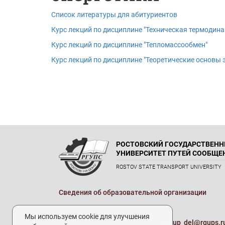
Список литературы для абитуриентов
Курс лекций по дисциплине ″Техническая термодин
Курс лекций по дисциплине ″Тепломассообмен″
Курс лекций по дисциплине ″Теоретические основы 
РОСТОВСКИЙ ГОСУДАРСТВЕН
УНИВЕРСИТЕТ ПУТЕЙ СООБЩЕ
ROSTOV STATE TRANSPORT UNIVERSITY
Сведения об образовательной организации
Реквизиты
Мы используем cookie для улучшения
Электронная почта университета:
up_del@rgups.r