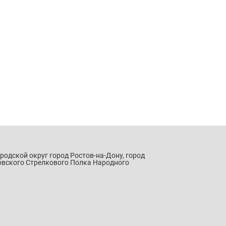
ородской округ город Ростов-на-Дону, город
овского Стрелкового Полка Народного