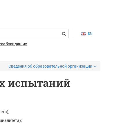
EN
 слабовидящих
Сведения об образовательной организации
ых испытаний
ета);
циалитета);