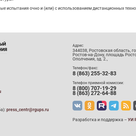
ые испытания очно и (или) с использованием дистанционных техн
НЫЙ
Адрес:
НИЯ
344038, Ростовская область, г
Ростов-на-Дону, площадь Рост
Ополчения, зд. 2.,
Телефон/факс:
8 (863) 255-32-83
Телефон приемной комиссии:
8 (800) 707-19-29
u
8 (863) 272-64-88
а):
press_centr@rgups.ru
Разработка и поддержка –
УИ 