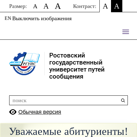
A
A
A
A
A
Размер:
Контраст:
Выключить изображения
EN
Пере
нави
Ростовский
государственный
университет путей
сообщения
Обычная версия
Уважаемые абитуриенты!