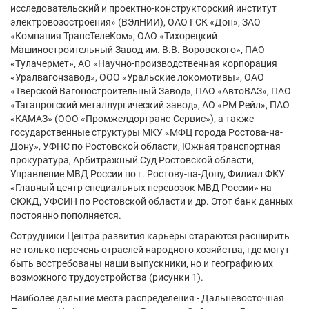
исследовательский и проектно-конструкторский институт
электровозостроения» (ВЭлНИИ), ОАО ГСК «Дон», ЗАО
«Компания ТрансТелеКом», ОАО «Тихорецкий
Машиностроительный Завод им. В.В. Воровского», ПАО
«Тулачермет», АО «Научно-производственная корпорация
«Уралвагонзавод», ООО «Уральские локомотивы», ОАО
«Тверской Вагоностроительный Завод», ПАО «АвтоВАЗ», ПАО
«Таганрогский металлургический завод», АО «РМ Рейл», ПАО
«КАМАЗ» (ООО «Промжелдортранс-Сервис»), а также
государственные структуры МКУ «МФЦ города Ростова-на-
Дону», УФНС по Ростовской области, Южная транспортная
прокуратура, Арбитражный Суд Ростовской области,
Управление МВД России по г. Ростову-на-Дону, Филиал ФКУ
«Главный центр специальных перевозок МВД России» на
СКЖД, УФСИН по Ростовской области и др. Этот банк данных
постоянно пополняется.
Сотрудники Центра развития карьеры стараются расширить
не только перечень отраслей народного хозяйства, где могут
быть востребованы наши выпускники, но и географию их
возможного трудоустройства (рисунки 1).
Наиболее дальние места распределения - Дальневосточная