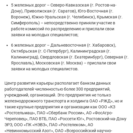
5 железных дорог – Северо-Кавказская (г. Ростов-на-
Дону), Приволжская (г. Саратов), Юго-Восточная (г.
Воронеж), Южно-Уральская (г. Челябинск), Крымская (г.
Симферополь) – непосредственно приняли участие в
работе комиссий по распределению и прислали свои
заявки на молодых специалистов;
6 железных дорог – Дальневосточная (г. Хабаровск),
Октябрьская (г. С-Петербург), Калининградская (г.
Калининград), Свердловская (г. Екатеринбург), Северная (г.
Ярославль), Московская (г. Москва) – прислали свои
заявки на молодых специалистов.
Центр развития карьеры располагает банком данных
работодателей численностью более 300 предприятий,
учреждений, организаций. Это предприятия не только
железнодорожного транспорта и холдинга ОАО «РЖД», но и
такие крупные предприятия и организации как ООО «КЗ
«Ростсельмаш», ПАО «Сбербанк России», АО «ФосАгро-
Череповец», ПАО ВТБ, ПАО «Россети Юг», Ростовский-на-Дону
ЭРЗ, ООО «ПК «НЭВЗ», ПАО «Ростелеком», АО
«Невинномысский Азот», ОАО «Всероссийский научно-