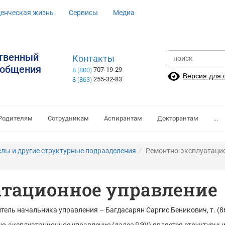
денческая жизнь
Сервисы
Медиа
ственный
Контакты
ообщения
707-19-29
8 (800)
Версия для
255-32-83
8 (863)
Родителям
Сотрудникам
Аспирантам
Докторантам
...
елы и другие структурные подразделения
Ремонтно-эксплуатаци
атационное управление
тель начальника управления – Багдасарян Саргис Беникович, т. (86