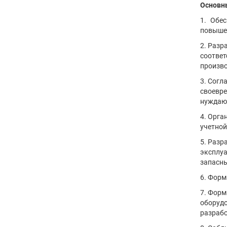
Основн
1. Обе
повышен
2. Разр
соответ
произво
3. Согл
своевре
нуждающ
4. Орга
учетной
5. Разр
эксплуа
запасны
6. Форм
7. Форм
оборудо
разрабо