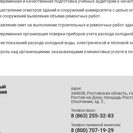
евременная и качественная подготовка учебных аудиторий к начал
ществление осмотров зданий и сооружений университета с целью о
и сооружений выявления объема ремонтных работ.
тавление смет на выполнение строительных и ремонтных работ зда
евременная организация поверки приборов учета расхода холодной
тие показаний расхода холодной воды, электрической и тепловой эн
троль над организациями, оказывающими клининговые услуги в п
НЫЙ
Адрес:
НИЯ
344038, Ростовская область, г
Ростов-на-Дону, площадь Рост
Ополчения, зд. 2.,
Телефон/факс:
8 (863) 255-32-83
Телефон приемной комиссии:
8 (800) 707-19-29