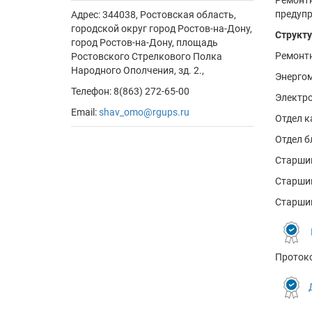
Ремонтн
предупр
Адрес:
344038, Ростовская область,
городской округ город Ростов-на-Дону,
Структу
город Ростов-на-Дону, площадь
Ремонтн
Ростовского Стрелкового Полка
Народного Ополчения, зд. 2.,
Энергом
Телефон: 8(863) 272-65-00
Электро
Email:
shav_omo@rgups.ru
Отдел к
Отдел б
Старший
Старший
Старший
Протоко