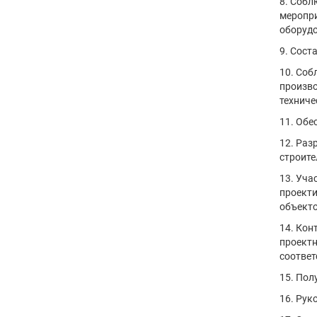
8. Собл
меропри
оборудо
9. Сост
10. Соб
произво
техниче
11. Обе
12. Раз
строите
13. Уча
проекти
объект
14. Кон
проектн
соответ
15. Пол
16. Рук