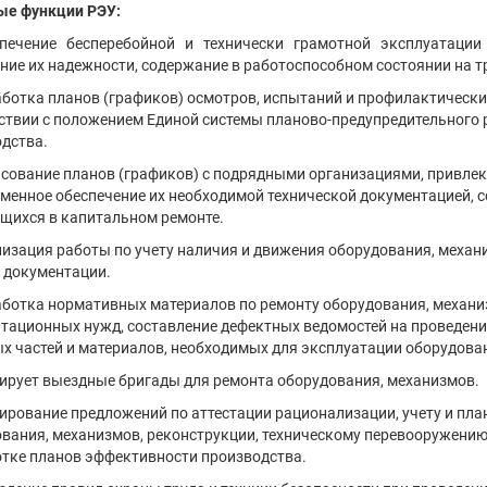
ые функции РЭУ:
спечение бесперебойной и технически грамотной эксплуатаци
ие их надежности, содержание в работоспособном состоянии на т
аботка планов (графиков) осмотров, испытаний и профилактическ
ствии с положением Единой системы планово-предупредительного 
дства.
асование планов (графиков) с подрядными организациями, привле
менное обеспечение их необходимой технической документацией, с
ихся в капитальном ремонте.
низация работы по учету наличия и движения оборудования, механ
 документации.
аботка нормативных материалов по ремонту оборудования, механиз
тационных нужд, составление дефектных ведомостей на проведени
х частей и материалов, необходимых для эксплуатации оборудова
ирует выездные бригады для ремонта оборудования, механизмов.
ирование предложений по аттестации рационализации, учету и пл
вания, механизмов, реконструкции, техническому перевооружению
тке планов эффективности производства.