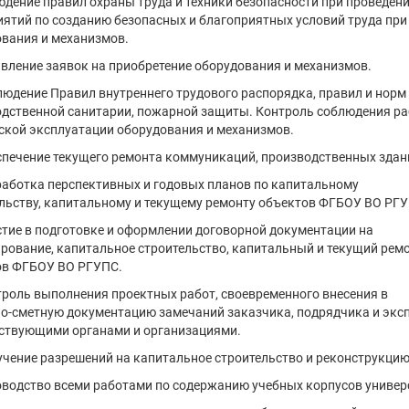
юдение правил охраны труда и техники безопасности при проведен
ятий по созданию безопасных и благоприятных условий труда при
вания и механизмов.
авление заявок на приобретение оборудования и механизмов.
людение Правил внутреннего трудового распорядка, правил и норм 
дственной санитарии, пожарной защиты. Контроль соблюдения ра
ской эксплуатации оборудования и механизмов.
спечение текущего ремонта коммуникаций, производственных здани
работка перспективных и годовых планов по капитальному
льству, капитальному и текущему ремонту объектов ФГБОУ ВО РГУ
стие в подготовке и оформлении договорной документации на
рование, капитальное строительство, капитальный и текущий рем
ов ФГБОУ ВО РГУПС.
троль выполнения проектных работ, своевременного внесения в
о-сметную документацию замечаний заказчика, подрядчика и эксп
ствующими органами и организациями.
учение разрешений на капитальное строительство и реконструкцию
оводство всеми работами по содержанию учебных корпусов универ