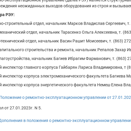
о-эксплуатационное управление (далее РЭУ) является структурны
еждения неожиданных выходов оборудования из строя и вызываем
ра РЭУ:
о-строительный отдел, начальник Марков Владислав Сергеевич, т. (
еханический отдел, начальник Тарасенко Ольга Алексеевна, т. (863)
технический отдел, начальник Васин Рашит Моисеевич, т. (863) 272
апитального строительства и ремонта, начальник Репалов Захар Ива
лагоустройства, начальник Багиев Ибрагим Фарманович, т. (863) 27
 инспектор главного корпуса Гайбарян Лариса Владимировна, т (86
 инспектор корпуса электромеханического факультета Багиева Мал
 инспектор корпуса энергетического факультета Немеш Елена Влади
Положение о ремонтно-эксплуатационном управлении от 27.01.20
л от 27.01.2023г. N 5.
Дополнения в положения о ремонтно-эксплуатационном управлени