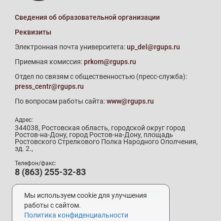
Сведения об образовательной организации
Реквизиты
Электронная почта университета:
up_del@rgups.ru
Приемная комиссия:
prkom@rgups.ru
Отдел по связям с общественностью (пресс-служба):
press_centr@rgups.ru
По вопросам работы сайта:
www@rgups.ru
Адрес:
344038, Ростовская область, городской округ город
Ростов-на-Дону, город Ростов-на-Дону, площадь
Ростовского Стрелкового Полка Народного Ополчения,
зд. 2.,
Телефон/факс:
8 (863) 255-32-83
Телефон приемной комиссии:
8 (800) 707-19-29
Мы используем cookie для улучшения
8 (863) 272-64-88
работы с сайтом.
Политика конфиденциальности