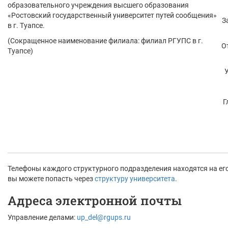
образовательного учреждения высшего образования
«Ростовский государственный университет путей сообщения»
З
в г. Туапсе.
(Сокращенное наименование филиала: филиал РГУПС в г.
О
Туапсе)
У
Г
Телефоны каждого структурного подразделения находятся на ег
вы можете попасть через
структуру университета
.
Адреса электронной почты
Управление делами:
up_del@rgups.ru