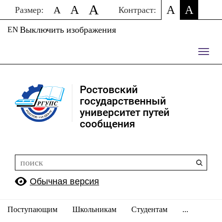
A
A
A
A
A
Размер:
Контраст:
Выключить изображения
EN
Пере
нави
Ростовский
государственный
университет путей
сообщения
Обычная версия
Поступающим
Школьникам
Студентам
...