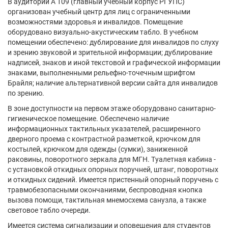
В аудитории А 109 (главный учебный корпус РГУПС)
организован учебный центр для лиц с ограниченными
возможностями здоровья и инвалидов. Помещение
оборудовано визуально-акустическим табло. В учебном
помещении обеспечено: дублирование для инвалидов по слуху
и зрению звуковой и зрительной информации; дублирование
надписей, знаков и иной текстовой и графической информации
знаками, выполненными рельефно-точечным шрифтом
Брайля; наличие альтернативной версии сайта для инвалидов
по зрению.
В зоне доступности на первом этаже оборудовано санитарно-
гигиеническое помещение. Обеспечено наличие
информационных тактильных указателей, расширенного
дверного проема с контрастной разметкой, крючком для
костылей, крючком для одежды (сумки), заниженной
раковины, поворотного зеркала для МГН. Туалетная кабина -
с установкой откидных опорных поручней, штанг, поворотных
и откидных сидений. Имеется пристенный опорный поручень с
травмобезопасными окончаниями, беспроводная кнопка
вызова помощи, тактильная мнемосхема санузла, а также
световое табло очереди.
Имеется система сигнализации и оповещения для студентов