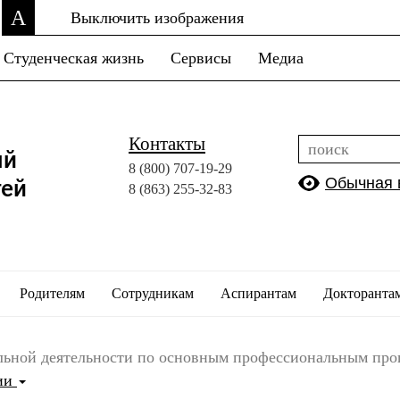
A
Выключить изображения
Студенческая жизнь
Сервисы
Медиа
Контакты
ый
8 (800)
707-19-29
Обычная 
тей
8 (863)
255-32-83
Родителям
Сотрудникам
Аспирантам
Докторанта
льной деятельности по основным профессиональным пр
ции