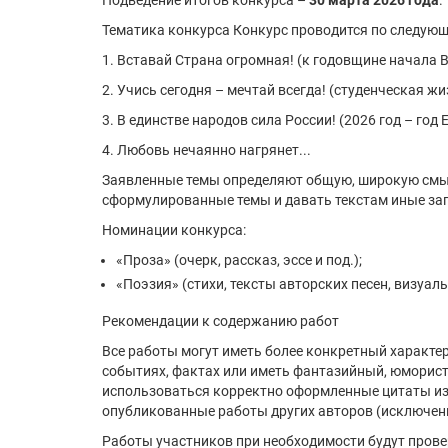
Подведение итогов конкурса –
30 марта 2026 года
.
Тематика конкурса Конкурс проводится по следую
1. Вставай Страна огромная! (к годовщине начала 
2. Учись сегодня – мечтай всегда! (студенческая жи
3. В единстве народов сила России! (2026 год – год
4. Любовь нечаянно нагрянет...
Заявленные темы определяют общую, широкую смыс
сформулированные темы и давать текстам иные заг
Номинации конкурса:
«Проза» (очерк, рассказ, эссе и под.);
«Поэзия» (стихи, тексты авторских песен, визуаль
Рекомендации к содержанию работ
Все работы могут иметь более конкретный характе
событиях, фактах или иметь фантазийный, юмористи
использоваться корректно оформленные цитаты из 
опубликованные работы других авторов (исключени
Работы участников при необходимости будут пров