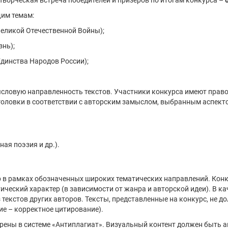
 Творческая встреча победителей и призеров по итогам конкурса –
щим темам:
Великой Отечественной Войны);
знь);
 Единства Народов России);
ловую направленность текстов. Участники конкурса имеют право
оловки в соответствии с авторским замыслом, выбранным аспекто
ная поэзия и др.).
р в рамках обозначенных широких тематических направлений. Кон
ческий характер (в зависимости от жанра и авторской идеи). В к
текстов других авторов. Тексты, представленные на конкурс, не 
е – корректное цитирование).
ерены в системе «Антиплагиат». Визуальный контент должен быть