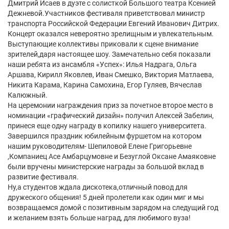
Дмитрий Исаев в дуэте с солисткой Большого театра Ксенией
Дежневой.Участников фестиваля приветствовал министр
транспорта Российской Федерации Евгений Иванович Дитрих.
Концерт оказался невероятно зрелищным и увлекательным.
Выступающие коллективы приковали к сцене внимание
зрителей,даря настоящее шоу. Замечательно себя показали
наши ребята из ансамбля «Успех»: Илья Надрага, Ольга
Аршава, Кирилл Яковлев, Иван Смешко, Виктория Матлаева,
Никита Карама, Карина Самохина, Егор Гуляев, Вячеслав
Калюжный.
На церемонии награждения приз за почетное второе место в
номинации «графический дизайн» получил Алексей Забелин,
принеся еще одну награду в копилку нашего университета.
Завершился праздник юбилейным фуршетом на котором
нашим руководителям- Шепиловой Елене Григорьевне
,Компаниец Асе Амбарцумовне и Безуглой Оксане Амаяковне
были вручены министерские награды за большой вклад в
развитие фестиваля.
Ну,а студентов ждала дискотека,отличный повод для
дружеского общения! 5 дней пролетели как один миг и мы
возвращаемся домой с позитивным зарядом на следущий год
и желанием взять больше наград, для любимого вуза!